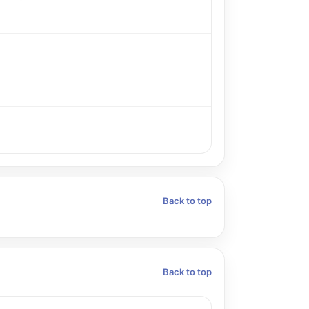
Back to top
Back to top