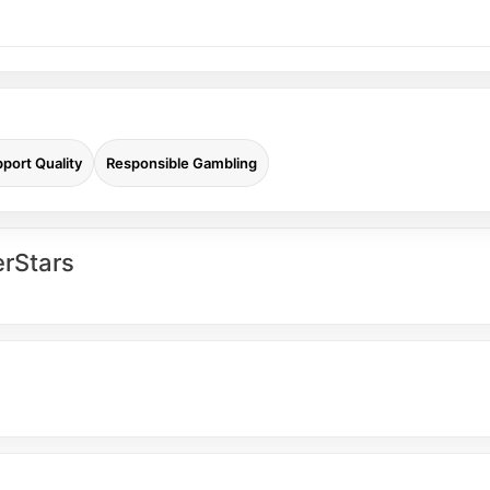
port Quality
Responsible Gambling
erStars