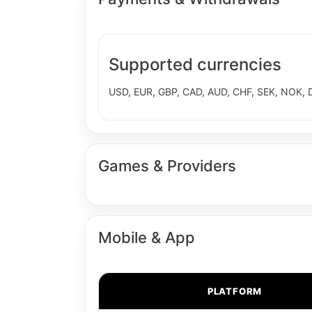
Supported currencies
USD, EUR, GBP, CAD, AUD, CHF, SEK, NOK, 
Games & Providers
Mobile & App
PLATFORM