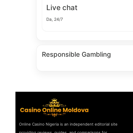
Live chat
Da, 24/7
Responsible Gambling
Online Casino Nigeria is an independent editorial site
providing reviews, guides, and comparisons for