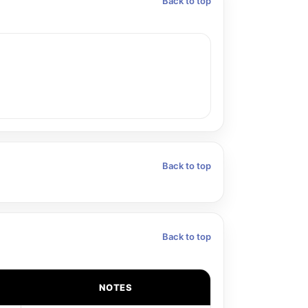
Back to top
Back to top
Back to top
NOTES