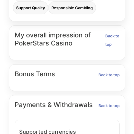
Support Quality
Responsible Gambling
My overall impression of
Back to
PokerStars Casino
top
Bonus Terms
Back to top
Payments & Withdrawals
Back to top
Supported currencies