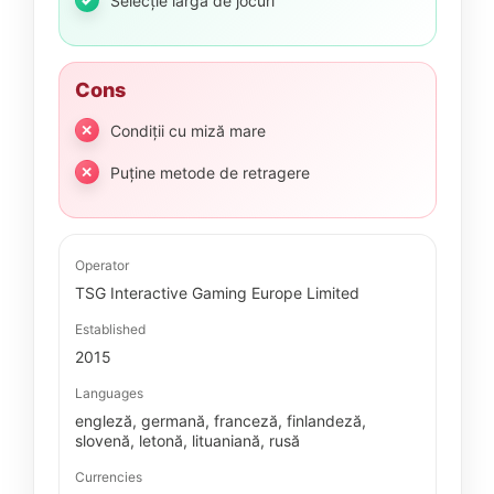
Selecție largă de jocuri
Cons
Condiții cu miză mare
Puține metode de retragere
Operator
TSG Interactive Gaming Europe Limited
Established
2015
Languages
engleză, germană, franceză, finlandeză,
slovenă, letonă, lituaniană, rusă
Currencies