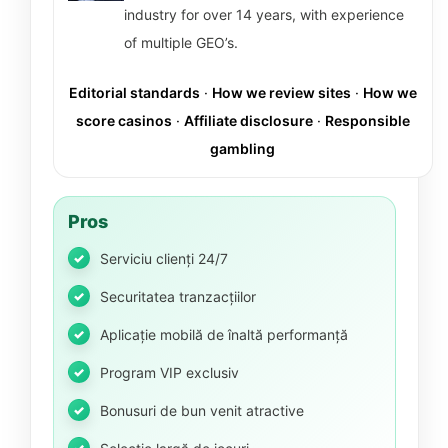
industry for over 14 years, with experience
of multiple GEO’s.
Editorial standards
·
How we review sites
·
How we
score casinos
·
Affiliate disclosure
·
Responsible
gambling
Pros
Serviciu clienți 24/7
Securitatea tranzacțiilor
Aplicație mobilă de înaltă performanță
Program VIP exclusiv
Bonusuri de bun venit atractive