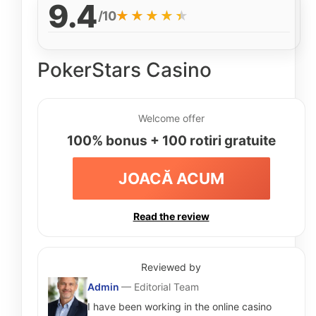
9.4
/10
PokerStars Casino
Welcome offer
100% bonus + 100 rotiri gratuite
JOACĂ ACUM
Read the review
Reviewed by
Admin
— Editorial Team
I have been working in the online casino