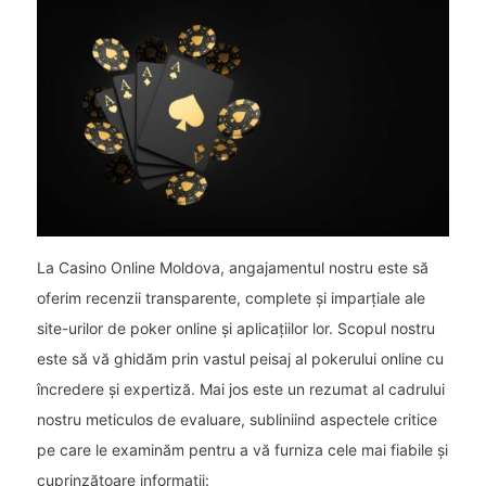
La Casino Online Moldova, angajamentul nostru este să
oferim recenzii transparente, complete și imparțiale ale
site-urilor de poker online și aplicațiilor lor. Scopul nostru
este să vă ghidăm prin vastul peisaj al pokerului online cu
încredere și expertiză. Mai jos este un rezumat al cadrului
nostru meticulos de evaluare, subliniind aspectele critice
pe care le examinăm pentru a vă furniza cele mai fiabile și
cuprinzătoare informații: