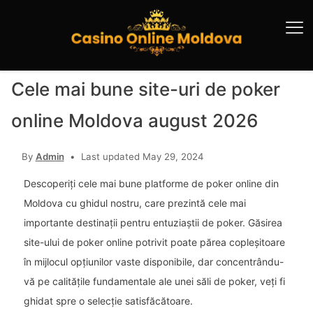
Cele mai bune site-uri de poker
online Moldova august 2026
By
Admin
•
Last updated May 29, 2024
Descoperiți cele mai bune platforme de poker online din
Moldova cu ghidul nostru, care prezintă cele mai
importante destinații pentru entuziaștii de poker. Găsirea
site-ului de poker online potrivit poate părea copleșitoare
în mijlocul opțiunilor vaste disponibile, dar concentrându-
vă pe calitățile fundamentale ale unei săli de poker, veți fi
ghidat spre o selecție satisfăcătoare.