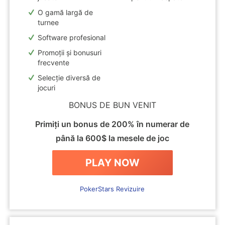
O gamă largă de
turnee
Software profesional
Promoții și bonusuri
frecvente
Selecție diversă de
jocuri
BONUS DE BUN VENIT
Primiți un bonus de 200% în numerar de
până la 600$ la mesele de joc
PLAY NOW
PokerStars Revizuire