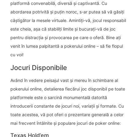
platformă convenabilă, diversă și captivantă. Cu
abordarea potrivită și puțin noroc, s-ar putea să vă găsiți
câștigător la mesele virtuale. Amintiți-vă, jocul responsabil
este cheia, așa că stabiliți limite și bucurați-vă de joc
pentru distracția și provocarea pe care o oferă. Bine ați
venit în lumea palpitantă a pokerului online – să fie flopul
cu voi!
Jocuri Disponibile
Având în vedere peisajul vast și mereu în schimbare al
pokerului online, detalierea fiecărui joc disponibil pe toate
platformele este o sarcină monumentală datorită
introducerii constante de jocuri noi, variații și formate. Cu
toate acestea, vă pot oferi o prezentare generală a celor
mai frecvent întâlnite și populare jocuri de poker online:
Texas Hold’em