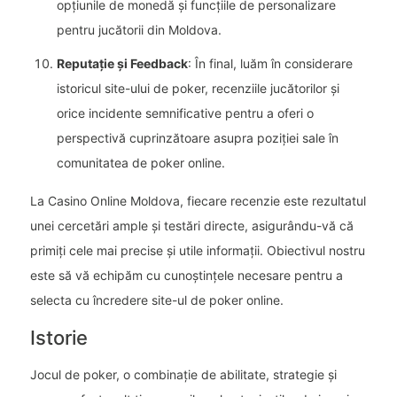
opțiunile de monedă și funcțiile de personalizare
pentru jucătorii din Moldova.
Reputație și Feedback
: În final, luăm în considerare
istoricul site-ului de poker, recenziile jucătorilor și
orice incidente semnificative pentru a oferi o
perspectivă cuprinzătoare asupra poziției sale în
comunitatea de poker online.
La Casino Online Moldova, fiecare recenzie este rezultatul
unei cercetări ample și testări directe, asigurându-vă că
primiți cele mai precise și utile informații. Obiectivul nostru
este să vă echipăm cu cunoștințele necesare pentru a
selecta cu încredere site-ul de poker online.
Istorie
Jocul de poker, o combinație de abilitate, strategie și