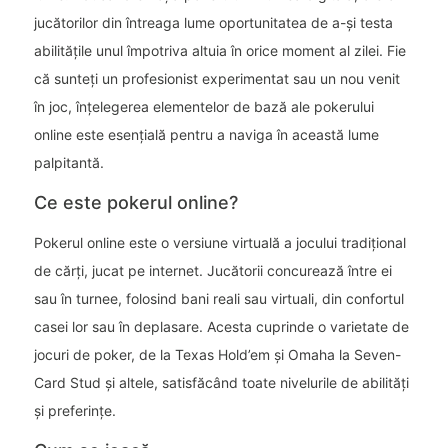
jucătorilor din întreaga lume oportunitatea de a-și testa
abilitățile unul împotriva altuia în orice moment al zilei. Fie
că sunteți un profesionist experimentat sau un nou venit
în joc, înțelegerea elementelor de bază ale pokerului
online este esențială pentru a naviga în această lume
palpitantă.
Ce este pokerul online?
Pokerul online este o versiune virtuală a jocului tradițional
de cărți, jucat pe internet. Jucătorii concurează între ei
sau în turnee, folosind bani reali sau virtuali, din confortul
casei lor sau în deplasare. Acesta cuprinde o varietate de
jocuri de poker, de la Texas Hold’em și Omaha la Seven-
Card Stud și altele, satisfăcând toate nivelurile de abilități
și preferințe.