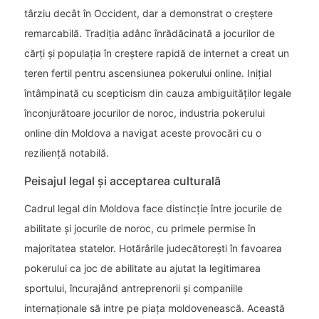
târziu decât în Occident, dar a demonstrat o creștere
remarcabilă. Tradiția adânc înrădăcinată a jocurilor de
cărți și populația în creștere rapidă de internet a creat un
teren fertil pentru ascensiunea pokerului online. Inițial
întâmpinată cu scepticism din cauza ambiguităților legale
înconjurătoare jocurilor de noroc, industria pokerului
online din Moldova a navigat aceste provocări cu o
reziliență notabilă.
Peisajul legal și acceptarea culturală
Cadrul legal din Moldova face distincție între jocurile de
abilitate și jocurile de noroc, cu primele permise în
majoritatea statelor. Hotărârile judecătorești în favoarea
pokerului ca joc de abilitate au ajutat la legitimarea
sportului, încurajând antreprenorii și companiile
internaționale să intre pe piața moldovenească. Această