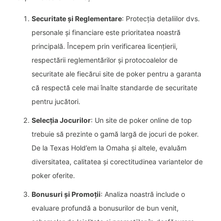
Securitate și Reglementare
: Protecția detaliilor dvs.
personale și financiare este prioritatea noastră
principală. Începem prin verificarea licențierii,
respectării reglementărilor și protocoalelor de
securitate ale fiecărui site de poker pentru a garanta
că respectă cele mai înalte standarde de securitate
pentru jucători.
Selecția Jocurilor
: Un site de poker online de top
trebuie să prezinte o gamă largă de jocuri de poker.
De la Texas Hold’em la Omaha și altele, evaluăm
diversitatea, calitatea și corectitudinea variantelor de
poker oferite.
Bonusuri și Promoții
: Analiza noastră include o
evaluare profundă a bonusurilor de bun venit,